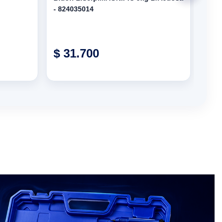
- 824035014
PAQ
$ 31.700
Pr