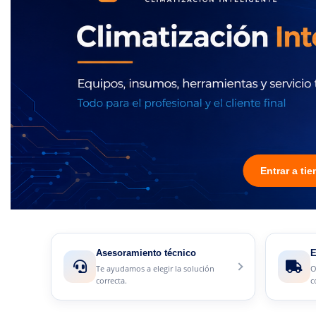
Entrar a ti
Asesoramiento técnico
E
Te ayudamos a elegir la solución
O
correcta.
c