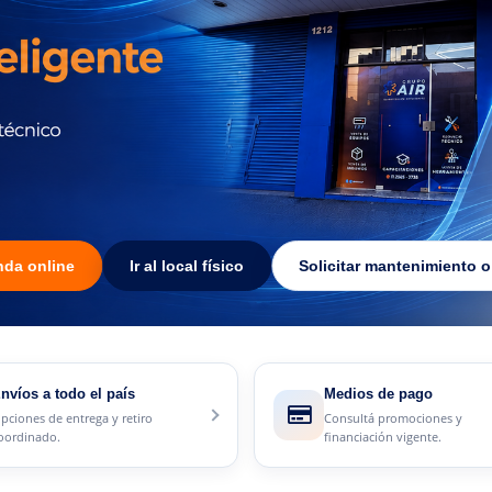
enda online
Ir al local físico
Solicitar mantenimiento o
nvíos a todo el país
Medios de pago
pciones de entrega y retiro
Consultá promociones y
oordinado.
financiación vigente.