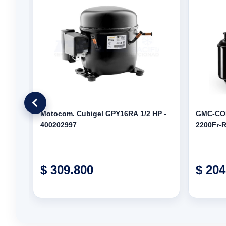
 -
Motocom. Cubigel GPY16RA 1/2 HP -
GMC-CO
400202997
2200Fr-
$ 309.800
$ 204