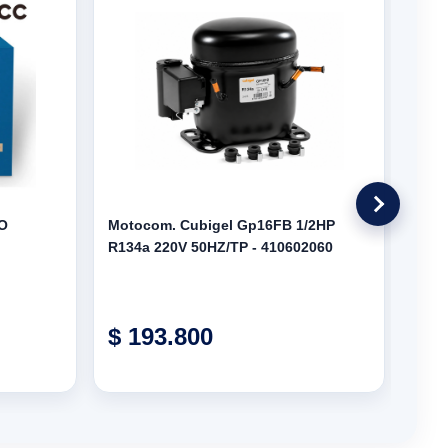
O
Motocom. Cubigel Gp16FB 1/2HP
Moto
R134a 220V 50HZ/TP - 410602060
HMB
- 40
$ 193.800
$ 