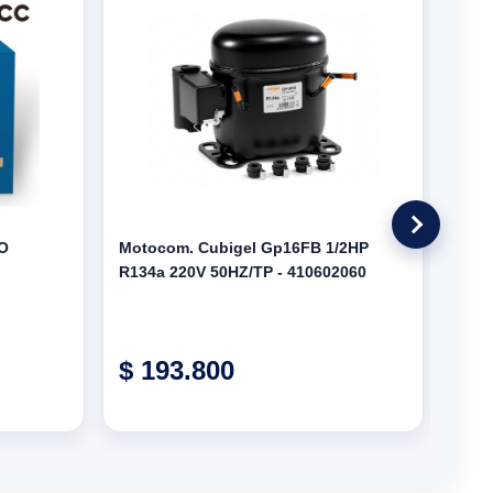
O
Motocom. Cubigel Gp16FB 1/2HP
Moto
R134a 220V 50HZ/TP - 410602060
HMB
- 40
$ 193.800
$ 