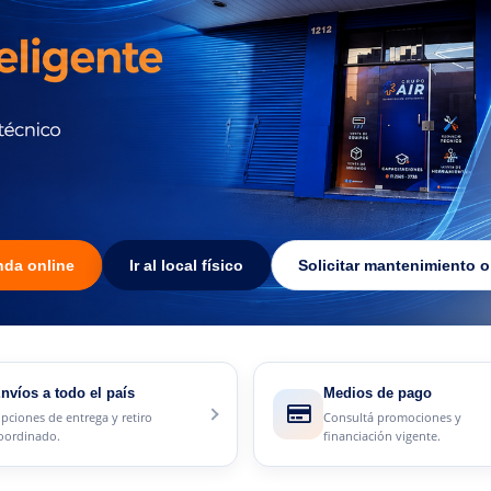
enda online
Ir al local físico
Solicitar mantenimiento o
nvíos a todo el país
Medios de pago
pciones de entrega y retiro
Consultá promociones y
oordinado.
financiación vigente.