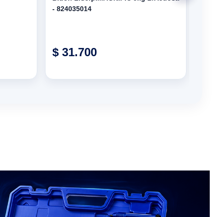
- 824035014
PAQ
$ 31.700
Pr