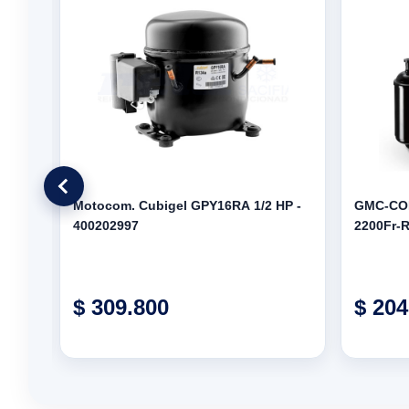
 -
Motocom. Cubigel GPY16RA 1/2 HP -
GMC-CO
400202997
2200Fr-
$ 309.800
$ 204