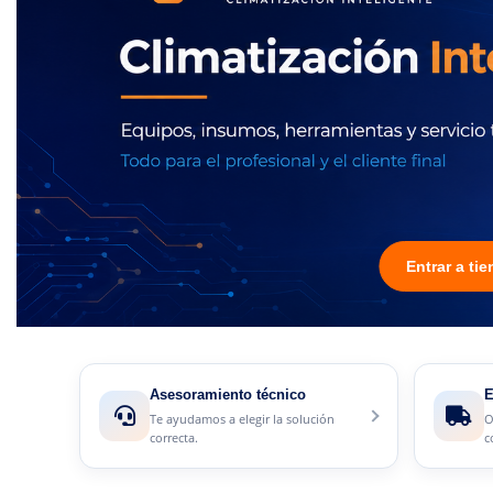
Entrar a ti
Asesoramiento técnico
E
Te ayudamos a elegir la solución
O
correcta.
c